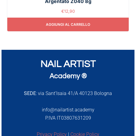
Argentato Z040 8g
€
12,90
AGGIUNGI AL CARRELLO
NAIL ARTIST
Academy ®
SEDE:
via Sant’Isaia 41/A 40123 Bologna
info@nailartist.academy
P.IVA IT03807631209
Privacy Policy
|
Cookie Policy