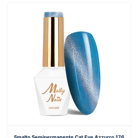
Smalto Semipermanente Cat Eye Azzurro 176