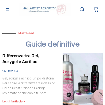
Must Read
Guide definitive
Differenza tra Gel,
Acrygel e Acrilico
14/08/2024
Gel, acrigel e acrilico: un po’ di storia
Per capire la differenza tra il classico
Gel da ricostruzione e l’Acrygel
(chiamato anche con altri nomi
Leggi l'articolo »