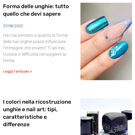
Forma delle unghie: tutto
quello che devi sapere
07/08/2023
Hai mai pensato a quanto la forma
delle tue unghie possa influenzare
l’immagine che proietti? Ti sei mai
trovata in difficoltà nel scegliere la
forma
Leggi l'articolo »
I colori nella ricostruzione
unghie e nail art: tipi,
caratteristiche e
differenze