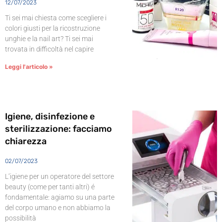
12/07/2023
Ti sei mai chiesta come scegliere i
colori giusti per la ricostruzione
unghie e la nail art? Ti sei mai
trovata in difficoltà nel capire
Leggi l'articolo »
Igiene, disinfezione e
sterilizzazione: facciamo
chiarezza
02/07/2023
L’igiene per un operatore del settore
beauty (come per tanti altri) é
fondamentale: agiamo su una parte
del corpo umano e non abbiamo la
possibilità