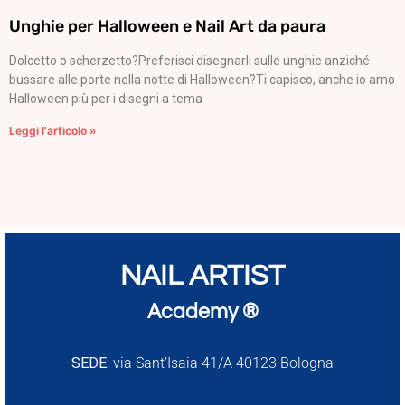
Unghie per Halloween e Nail Art da paura
Dolcetto o scherzetto?Preferisci disegnarli sulle unghie anziché
bussare alle porte nella notte di Halloween?Ti capisco, anche io amo
Halloween più per i disegni a tema
Leggi l'articolo »
NAIL ARTIST
Academy ®
SEDE:
via Sant’Isaia 41/A 40123 Bologna