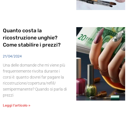
Quanto costa la
ricostruzione unghie?
Come stabilire i prezzi?
21/04/2024
Una delle domande che mi viene più
frequentemente rivolta durante i
corsi è: quanto dovrei far pagare la
ricostruzione/copertura/refill/
semipermanente? Quando si parla di
prezzi
Leggi l'articolo »