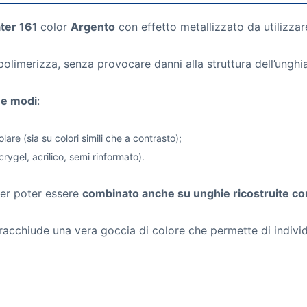
ter 161
color
Argento
con effetto metallizzato da utilizza
olimerizza, senza provocare danni alla struttura dell’unghia
due modi
:
lare (sia su colori simili che a contrasto);
crygel, acrilico, semi rinformato).
per poter essere
combinato anche su unghie ricostruite con 
acchiude una vera goccia di colore che permette di individu