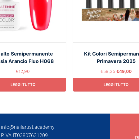
alto Semipermanente
Kit Colori Semiperman
sia Arancio Fluo H068
Primavera 2025
€
12,90
€
59,35
€
49,00
LEGGI TUTTO
LEGGI TUTTO
info@nailartist.academy
P.IVA IT03807631209
R