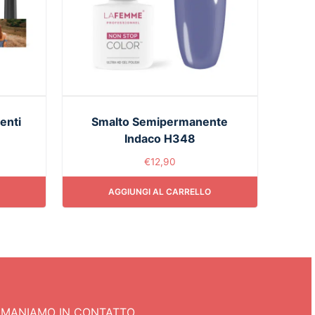
enti
Smalto Semipermanente
Indaco H348
€
12,90
AGGIUNGI AL CARRELLO
IMANIAMO IN CONTATTO