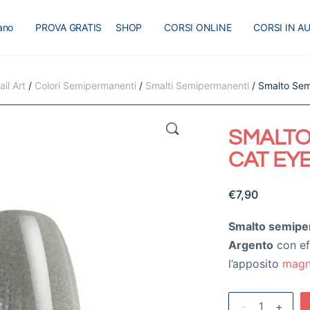
iano
PROVA GRATIS
SHOP
CORSI ONLINE
CORSI IN A
I
MASTER
BLOG
il Art
/
Colori Semipermanenti
/
Smalti Semipermanenti
/ Smalto Sem
🔍
SMALTO
CAT EY
€
7,90
Smalto semipe
Argento
con ef
l’apposito
magn
-
+