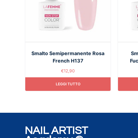
Smalto Semipermanente Rosa
Sm
French H137
Fuc
€
12,90
LEGGI TUTTO
NAIL ARTIST