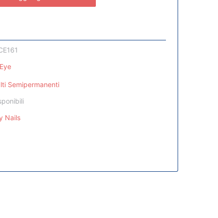
CE161
 Eye
lti Semipermanenti
sponibili
y Nails