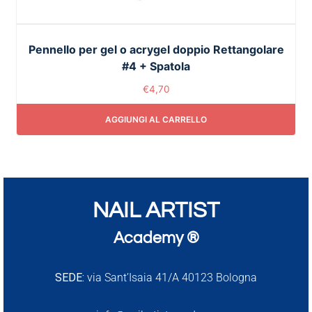
Pennello per gel o acrygel doppio Rettangolare
#4 + Spatola
€
4,70
AGGIUNGI AL CARRELLO
NAIL ARTIST
Academy ®
SEDE:
via Sant’Isaia 41/A 40123 Bologna