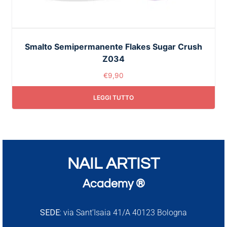
Smalto Semipermanente Flakes Sugar Crush
Z034
€
9,90
LEGGI TUTTO
NAIL ARTIST
Academy ®
SEDE:
via Sant’Isaia 41/A 40123 Bologna