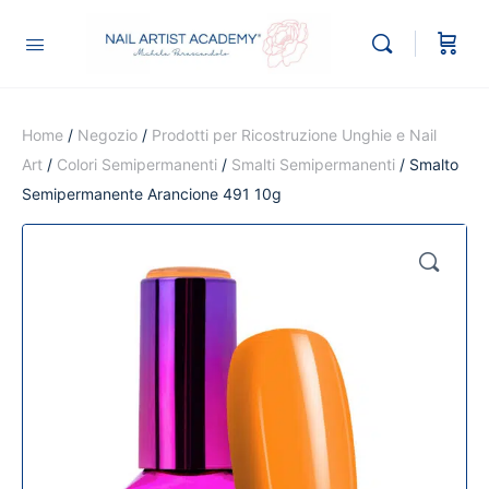
Home
/
Negozio
/
Prodotti per Ricostruzione Unghie e Nail
Art
/
Colori Semipermanenti
/
Smalti Semipermanenti
/ Smalto
Semipermanente Arancione 491 10g
🔍