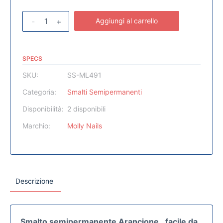
-
+
Aggiungi al carrello
SPECS
SKU:
SS-ML491
Categoria:
Smalti Semipermanenti
Disponibilità:
2 disponibili
Marchio:
Molly Nails
Descrizione
Smalto semipermanente Arancione,
facile da