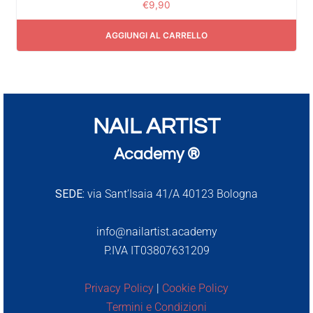
€
9,90
AGGIUNGI AL CARRELLO
NAIL ARTIST
Academy ®
SEDE:
via Sant’Isaia 41/A 40123 Bologna
info@nailartist.academy
P.IVA IT03807631209
Privacy Policy
|
Cookie Policy
Termini e Condizioni