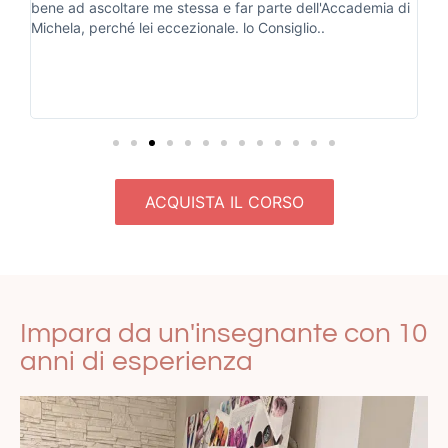
di
vi
un
Mi
La
ho
ACQUISTA IL CORSO
Impara da un'insegnante con 10
anni di esperienza