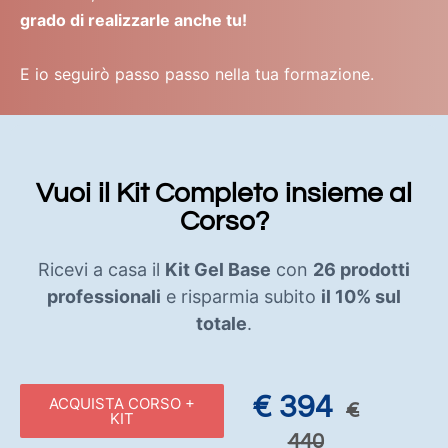
grado di realizzarle anche tu!
E io seguirò passo passo nella tua formazione.
Vuoi il Kit Completo insieme al
Corso?
Ricevi a casa il
Kit Gel Base
con
26 prodotti
professionali
e risparmia subito
il 10% sul
totale
.
€ 394
ACQUISTA CORSO +
€
KIT
440