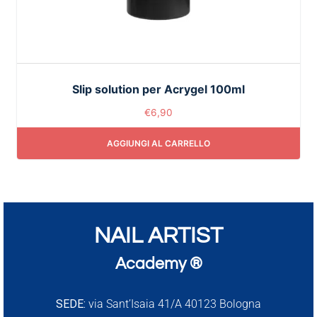
Slip solution per Acrygel 100ml
€
6,90
AGGIUNGI AL CARRELLO
NAIL ARTIST
Academy ®
SEDE:
via Sant’Isaia 41/A 40123 Bologna