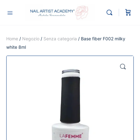
Home
/
Negozio
/
Senza categoria
/ Base fiber F002 milky
white 8ml
🔍