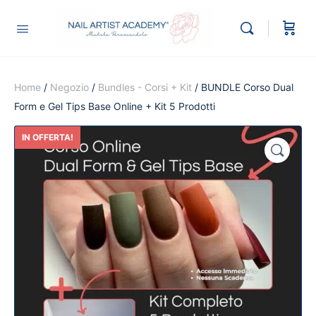
Home
/
Negozio
/
Bundles - Corsi + Kit
/ BUNDLE Corso Dual
Form e Gel Tips Base Online + Kit 5 Prodotti
IN OFFERTA!
🔍