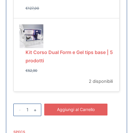
€
127,00
Kit Corso Dual Form e Gel tips base | 5
prodotti
€
52,90
2 disponibili
-
+
Aggiungi al Carrello
SPECS