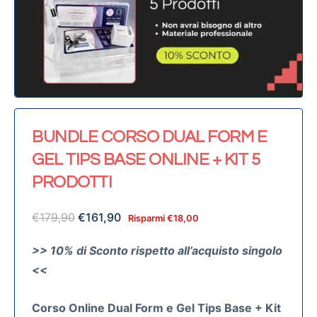
BUNDLE CORSO DUAL FORM E
GEL TIPS BASE ONLINE + KIT 5
PRODOTTI
€
179,90
€
161,90
Risparmi
€
18,00
>> 10% di Sconto rispetto all’acquisto singolo
<<
Corso Online Dual Form e Gel Tips Base + Kit