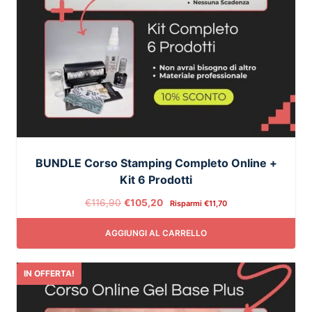
BUNDLE Corso Stamping Completo Online +
Kit 6 Prodotti
€
116,90
€
105,20
Risparmi
€
11,70
AGGIUNGI AL CARRELLO
IN OFFERTA!