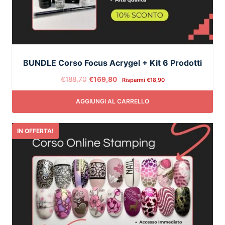
BUNDLE Corso Focus Acrygel + Kit 6 Prodotti
€
188,70
€
169,80
Risparmi
€
18,90
AGGIUNGI AL CARRELLO
IN OFFERTA!