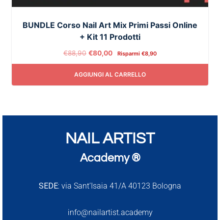
BUNDLE Corso Nail Art Mix Primi Passi Online
+ Kit 11 Prodotti
€
88,90
€
80,00
Risparmi
€
8,90
AGGIUNGI AL CARRELLO
NAIL ARTIST
Academy ®
SEDE:
via Sant’Isaia 41/A 40123 Bologna
info@nailartist.academy