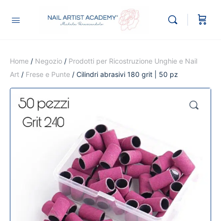
Home
/
Negozio
/
Prodotti per Ricostruzione Unghie e Nail
Art
/
Frese e Punte
/ Cilindri abrasivi 180 grit | 50 pz
🔍