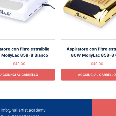
atore con filtro estraibile
Aspiratore con filtro estr
MollyLac 858-8 Bianco
80W MollyLac 858-8 
€
49,00
€
49,00
AGGIUNGI AL CARRELLO
AGGIUNGI AL CARRELLO
info@nailartist.academy