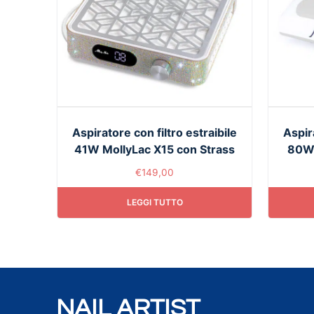
Aspiratore con filtro estraibile
Aspir
41W MollyLac X15 con Strass
80W 
€
149,00
LEGGI TUTTO
NAIL ARTIST