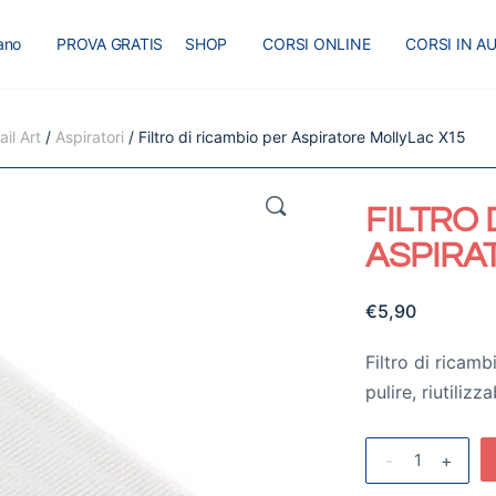
iano
PROVA GRATIS
SHOP
CORSI ONLINE
CORSI IN A
I
MASTER
BLOG
il Art
/
Aspiratori
/ Filtro di ricambio per Aspiratore MollyLac X15
🔍
FILTRO 
ASPIRA
€
5,90
Filtro di ricam
pulire, riutilizz
-
+