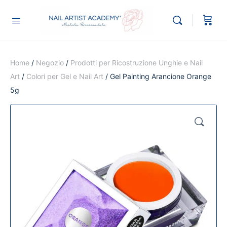
Home
/
Negozio
/
Prodotti per Ricostruzione Unghie e Nail
Art
/
Colori per Gel e Nail Art
/ Gel Painting Arancione Orange
5g
🔍