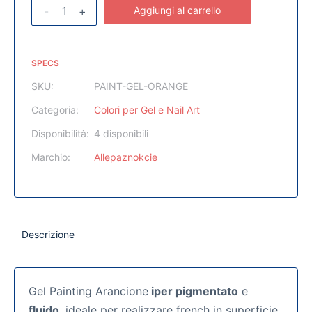
-
+
Aggiungi al carrello
SPECS
SKU:
PAINT-GEL-ORANGE
Categoria:
Colori per Gel e Nail Art
Disponibilità:
4 disponibili
Marchio:
Allepaznokcie
Descrizione
Gel Painting Arancione
iper pigmentato
e
fluido
, ideale per realizzare french in superficie