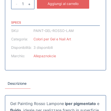
-
+
Aggiungi al carrello
SPECS
SKU:
PAINT-GEL-ROSSO-LAM
Categoria:
Colori per Gel e Nail Art
Disponibilità:
3 disponibili
Marchio:
Allepaznokcie
Descrizione
Gel Painting Rosso Lampone
iper pigmentato
e
fluido
, ideale per realizzare french in superficie