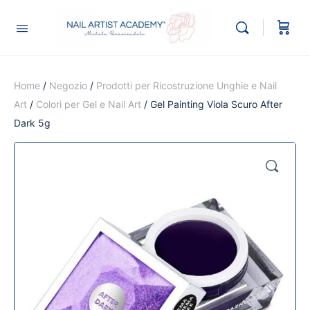
Home
/
Negozio
/
Prodotti per Ricostruzione Unghie e Nail
Art
/
Colori per Gel e Nail Art
/ Gel Painting Viola Scuro After
Dark 5g
🔍