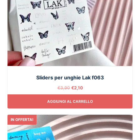
Sliders per unghie Lak f063
€
3,90
€
2,10
AGGIUNGI AL CARRELLO
IN OFFERTA!