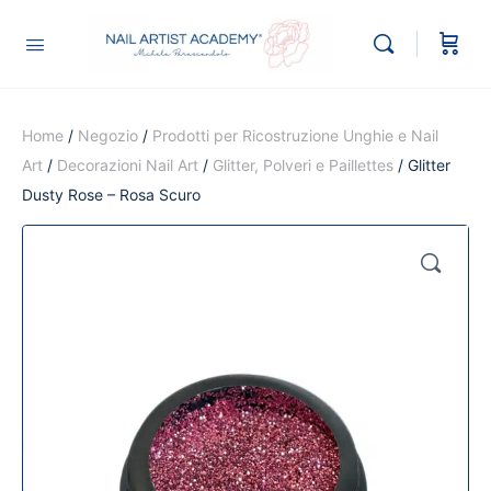
Home
/
Negozio
/
Prodotti per Ricostruzione Unghie e Nail
Art
/
Decorazioni Nail Art
/
Glitter, Polveri e Paillettes
/ Glitter
Dusty Rose – Rosa Scuro
🔍