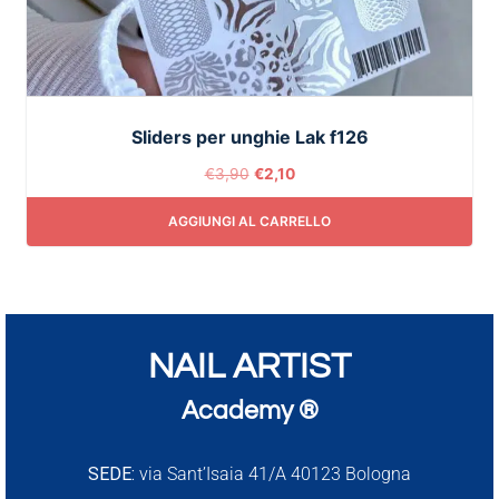
Sliders per unghie Lak f126
€
3,90
€
2,10
AGGIUNGI AL CARRELLO
NAIL ARTIST
Academy ®
SEDE:
via Sant’Isaia 41/A 40123 Bologna