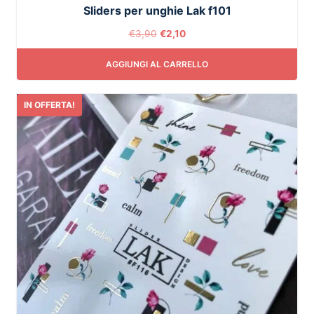
Sliders per unghie Lak f101
€
3,90
€
2,10
AGGIUNGI AL CARRELLO
IN OFFERTA!