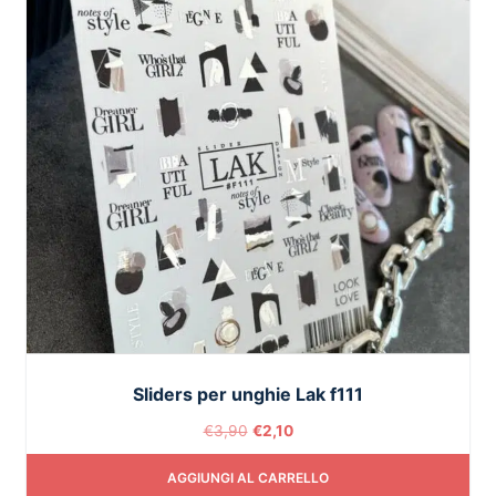
Sliders per unghie Lak f111
€
3,90
€
2,10
AGGIUNGI AL CARRELLO