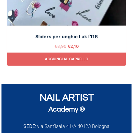
Sliders per unghie Lak f116
€
3,90
€
2,10
AGGIUNGI AL CARRELLO
NAIL ARTIST
Academy ®
SEDE:
via Sant’Isaia 41/A 40123 Bologna