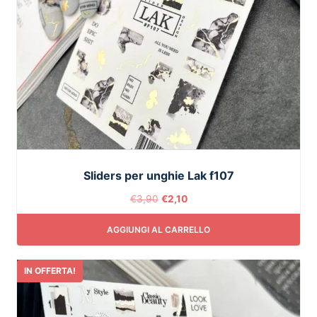
Sliders per unghie Lak f107
€
3,90
€
2,10
AGGIUNGI AL CARRELLO
IN OFFERTA!