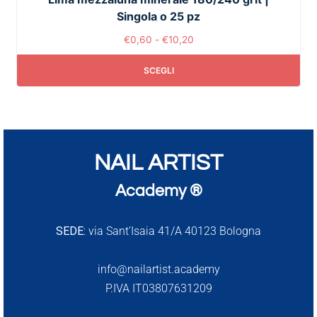
Singola o 25 pz
€
0,60
-
€
10,20
SCEGLI
NAIL ARTIST
Academy ®
SEDE:
via Sant’Isaia 41/A 40123 Bologna
info@nailartist.academy
P.IVA IT03807631209