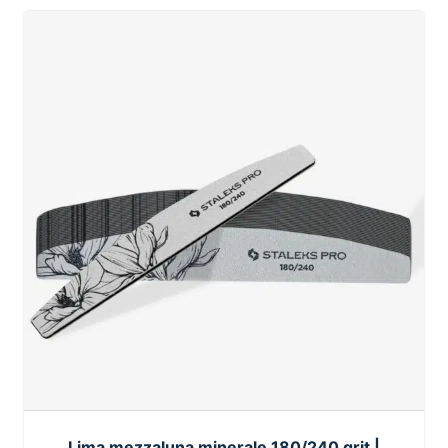
Lima mezzaluna minerale 180/240 grit |