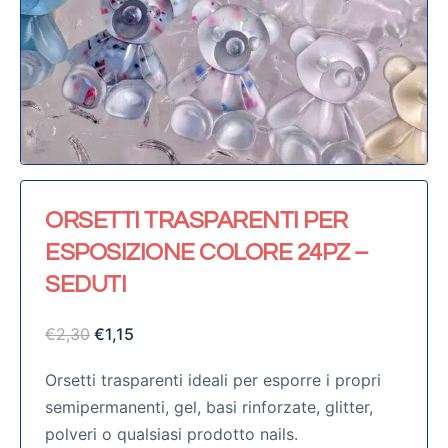
ORSETTI TRASPARENTI PER
ESPOSIZIONE COLORE 24PZ –
SEDUTI
€
2,30
€
1,15
Orsetti trasparenti ideali per esporre i propri
semipermanenti, gel, basi rinforzate, glitter,
polveri o qualsiasi prodotto nails.