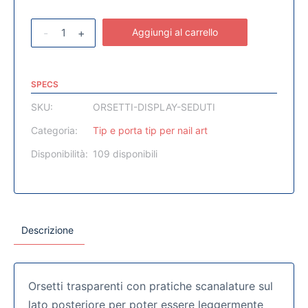
-
+
Aggiungi al carrello
SPECS
SKU:
ORSETTI-DISPLAY-SEDUTI
Categoria:
Tip e porta tip per nail art
Disponibilità:
109 disponibili
Descrizione
Orsetti trasparenti con pratiche scanalature sul
lato posteriore per poter essere leggermente