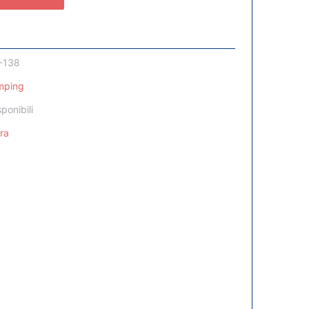
-138
mping
sponibili
ra