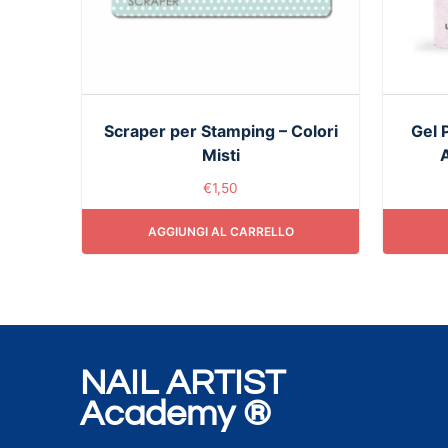
Scraper per Stamping – Colori
Gel 
Misti
A
€
1,50
AGGIUNGI AL CARRELLO
NAIL ARTIST
Academy ®