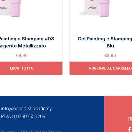
Painting e Stamping #08
Gel Painting e Stampin
rgento Metallizzato
Blu
€
9,90
€
9,90
LEGGI TUTTO
AGGIUNGI AL CARRELLO
info@nailartist.academy
P.IVA IT03807631209
R