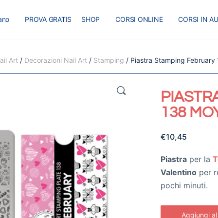
iano
PROVA GRATIS
SHOP
CORSI ONLINE
CORSI IN A
I
MASTER
BLOG
il Art
/
Decorazioni Nail Art
/
Stamping
/ Piastra Stamping February
🔍
PIASTR
138 MO
€
10,45
Piastra
per la
T
Valentino
per r
pochi minuti.
Aggiungi al