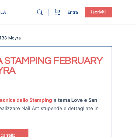
Iscriviti
ULA
Entra
 138 Moyra
A STAMPING FEBRUARY
YRA
ecnica dello Stamping
a
tema Love e San
ealizzare Nail Art stupende e dettagliate in
 carrello