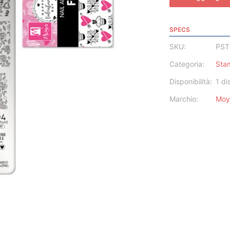
SPECS
SKU:
PST
Categoria:
Sta
Disponibilità:
1 di
Marchio:
Moy