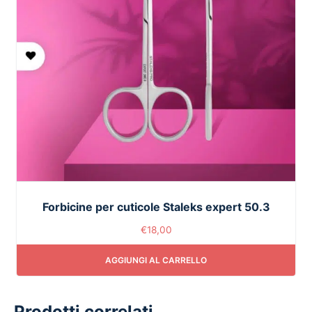
Forbicine per cuticole Staleks expert 50.3
€
18,00
AGGIUNGI AL CARRELLO
Prodotti correlati