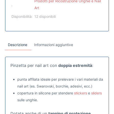
Prodotti per Ricostruzione Unghie e Nail
,
Art
Disponibilità:
12 disponibili
Descrizione
Informazioni aggiuntive
Pinzetta per nail art con
doppia estremità
:
punta affilata ideale per prelevare i vari materiali da
nail art (es. Swarovski, borchie, adesivi, ecc.)
copertura in silicone per stendere
stickers
e
sliders
sulle unghie.
Dotata anche di un
tappino di protezione.