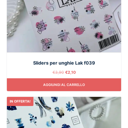
Sliders per unghie Lak f039
€
3,90
€
2,10
AGGIUNGI AL CARRELLO
IN OFFERTA!