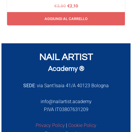
€
3,90
€
2,10
AGGIUNGI AL CARRELLO
NAIL ARTIST
Academy ®
SEDE:
via Sant’Isaia 41/A 40123 Bologna
info@nailartist.academy
P.IVA IT03807631209
Privacy Policy
|
Cookie Policy