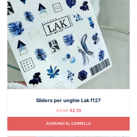
Sliders per unghie Lak f127
€
3,90
€
2,10
AGGIUNGI AL CARRELLO