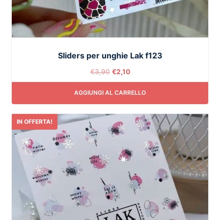
Sliders per unghie Lak f123
€
3,90
€
2,10
AGGIUNGI AL CARRELLO
IN OFFERTA!