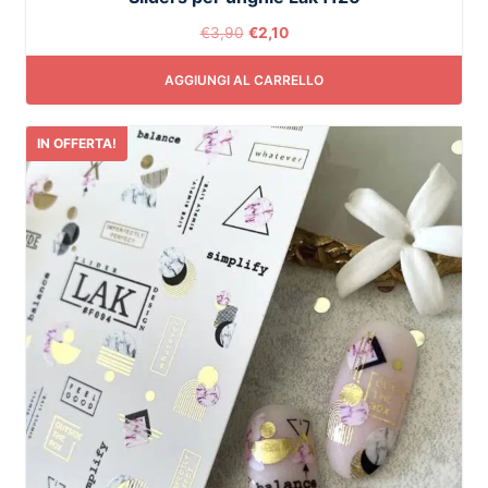
€
3,90
€
2,10
AGGIUNGI AL CARRELLO
IN OFFERTA!