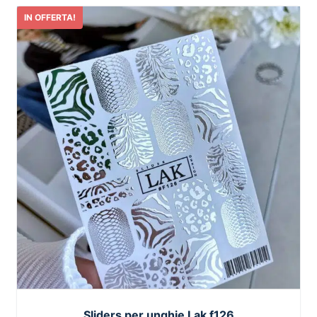
IN OFFERTA!
Sliders per unghie Lak f126