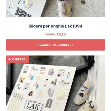
Sliders per unghie Lak f094
€
3,90
€
2,10
AGGIUNGI AL CARRELLO
IN OFFERTA!