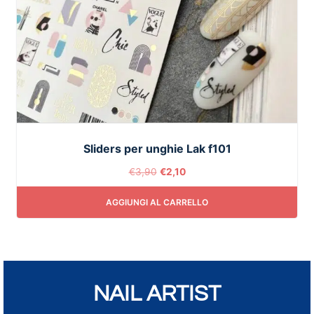
Sliders per unghie Lak f101
€
3,90
€
2,10
AGGIUNGI AL CARRELLO
NAIL ARTIST