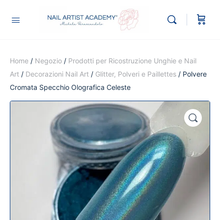
Home
/
Negozio
/
Prodotti per Ricostruzione Unghie e Nail
Art
/
Decorazioni Nail Art
/
Glitter, Polveri e Paillettes
/ Polvere
Cromata Specchio Olografica Celeste
🔍