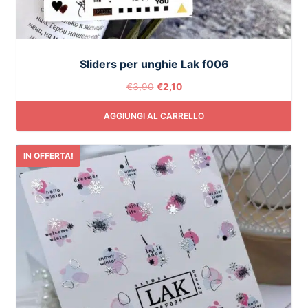
Sliders per unghie Lak f006
€
3,90
€
2,10
AGGIUNGI AL CARRELLO
IN OFFERTA!