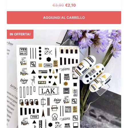
€
3,90
€
2,10
AGGIUNGI AL CARRELLO
IN OFFERTA!