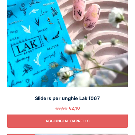
Sliders per unghie Lak f067
€
3,90
€
2,10
AGGIUNGI AL CARRELLO