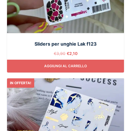
Sliders per unghie Lak f123
€
3,90
€
2,10
AGGIUNGI AL CARRELLO
IN OFFERTA!