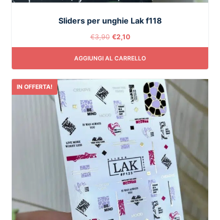
Sliders per unghie Lak f118
€
3,90
€
2,10
AGGIUNGI AL CARRELLO
IN OFFERTA!