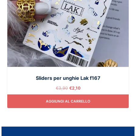
Sliders per unghie Lak f167
€
3,90
€
2,10
AGGIUNGI AL CARRELLO