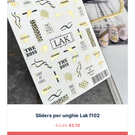
Sliders per unghie Lak f102
€
3,90
€
2,10