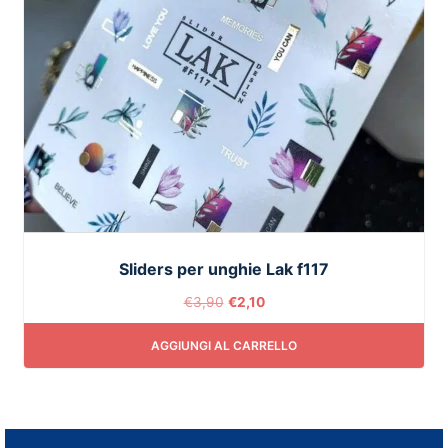
Sliders per unghie Lak f117
€
3,90
€
2,10
AGGIUNGI AL CARRELLO