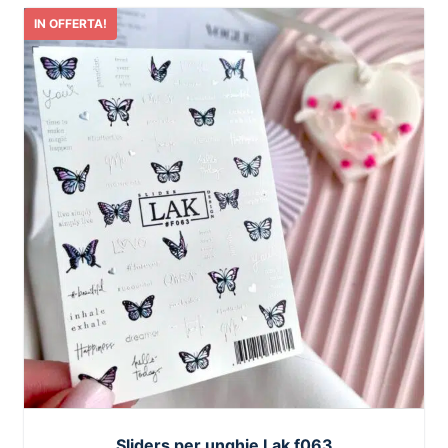
IN OFFERTA!
Sliders per unghie Lak f063