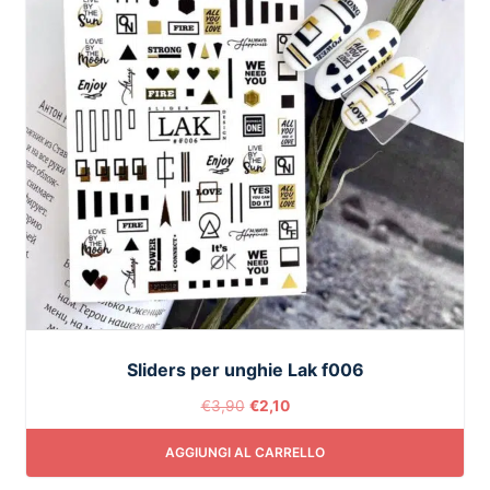
Sliders per unghie Lak f006
€
3,90
€
2,10
AGGIUNGI AL CARRELLO