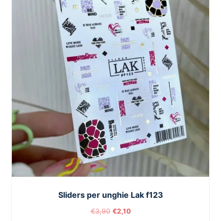
Sliders per unghie Lak f123
€
3,90
€
2,10