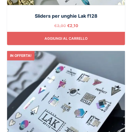
Sliders per unghie Lak f128
€
3,90
€
2,10
AGGIUNGI AL CARRELLO
IN OFFERTA!