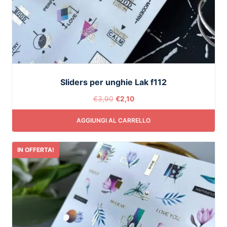
Sliders per unghie Lak f112
€
3,90
€
2,10
AGGIUNGI AL CARRELLO
IN OFFERTA!