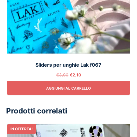
Sliders per unghie Lak f067
€
3,90
€
2,10
AGGIUNGI AL CARRELLO
Prodotti correlati
IN OFFERTA!