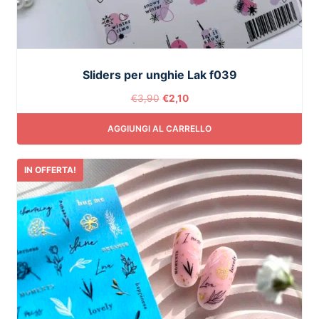
Sliders per unghie Lak f039
€
3,90
€
2,10
AGGIUNGI AL CARRELLO
IN OFFERTA!