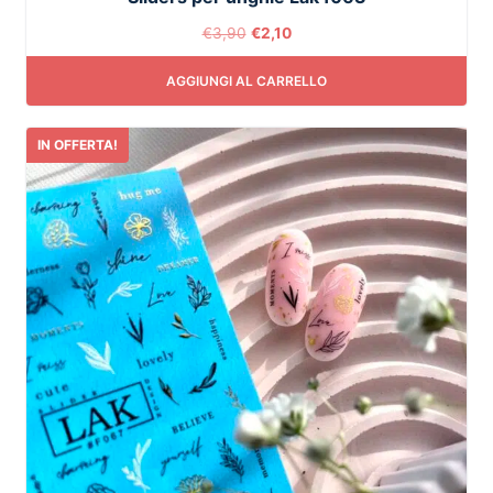
€
3,90
€
2,10
AGGIUNGI AL CARRELLO
IN OFFERTA!