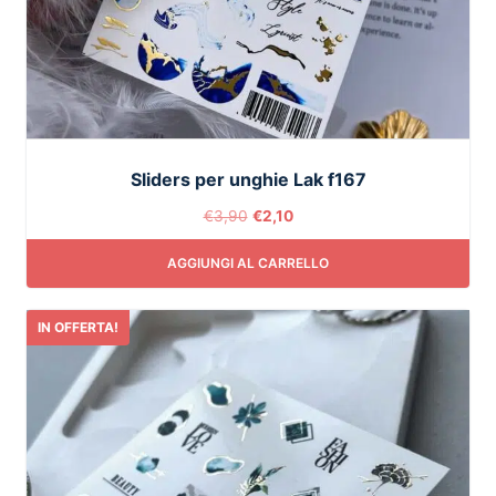
Sliders per unghie Lak f167
€
3,90
€
2,10
AGGIUNGI AL CARRELLO
IN OFFERTA!