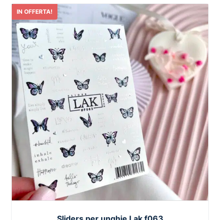
IN OFFERTA!
Sliders per unghie Lak f063