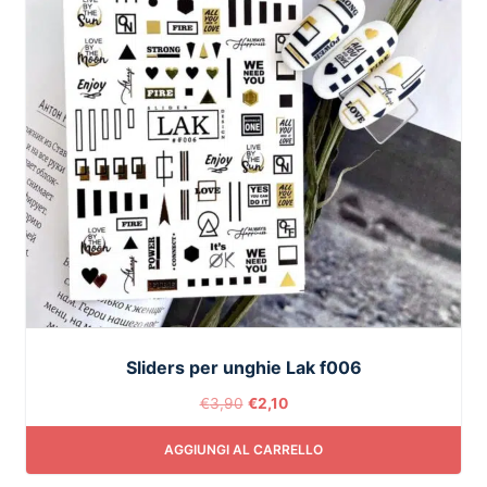
Sliders per unghie Lak f006
€
3,90
€
2,10
AGGIUNGI AL CARRELLO