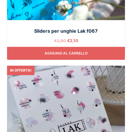
Sliders per unghie Lak f067
€
3,90
€
2,10
AGGIUNGI AL CARRELLO
IN OFFERTA!