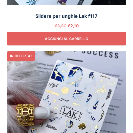
Sliders per unghie Lak f117
€
3,90
€
2,10
AGGIUNGI AL CARRELLO
IN OFFERTA!