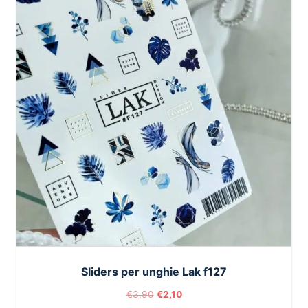
Sliders per unghie Lak f127
€
3,90
€
2,10