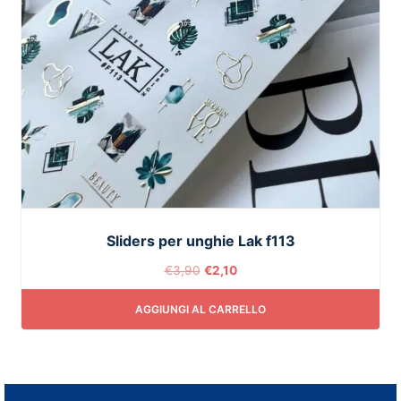
Sliders per unghie Lak f113
€
3,90
€
2,10
AGGIUNGI AL CARRELLO