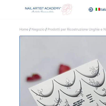
Ital
RECENSION
Home
/
Negozio
/
Prodotti per Ricostruzione Unghie e Na