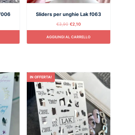
 f006
Sliders per unghie Lak f063
€
3,90
€
2,10
AGGIUNGI AL CARRELLO
IN OFFERTA!