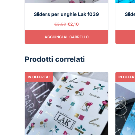
Sliders per unghie Lak f039
Slid
€
3,90
€
2,10
AGGIUNGI AL CARRELLO
Prodotti correlati
IN OFFERTA!
IN OFFER