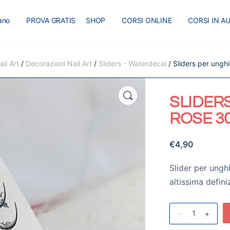
iano
PROVA GRATIS
SHOP
CORSI ONLINE
CORSI IN A
I
MASTER
BLOG
il Art
/
Decorazioni Nail Art
/
Sliders - Waterdecal
/ Sliders per ung
🔍
SLIDER
ROSE 3
€
4,90
Slider per ungh
altissima defini
-
+