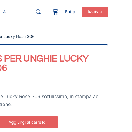
Iscriviti
ULA
Entra
hie Lucky Rose 306
S PER UNGHIE LUCKY
06
ie Lucky Rose 306 sottilissimo, in stampa ad
zione.
Aggiungi al carrello