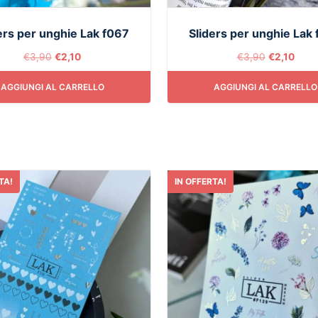
ers per unghie Lak f067
Sliders per unghie Lak
€
3,90
€
2,10
€
3,90
€
2,10
AGGIUNGI AL CARRELLO
AGGIUNGI AL CARRELLO
TA!
IN OFFERTA!