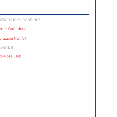
DERS-LUCKY-ROSE-306
ers - Waterdecal
razioni Nail Art
sponibili
ky Rose Club