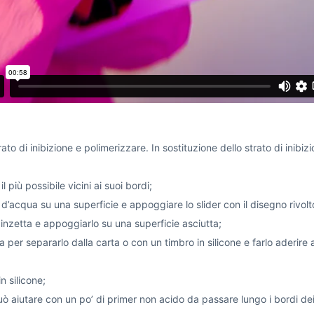
to di inibizione e polimerizzare. In sostituzione dello strato di inibi
l più possibile vicini ai suoi bordi;
’acqua su una superficie e appoggiare lo slider con il disegno rivolto
pinzetta e appoggiarlo su una superficie asciutta;
per separarlo dalla carta o con un timbro in silicone e farlo aderire al
n silicone;
può aiutare con un po’ di primer non acido da passare lungo i bordi dei