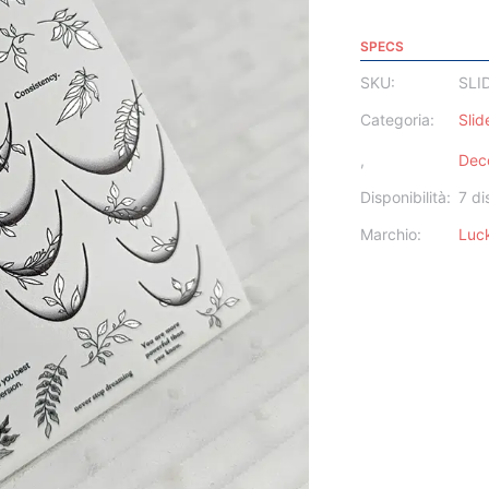
SPECS
SKU:
SLI
Categoria:
Slid
,
Deco
Disponibilità:
7 di
Marchio:
Luc