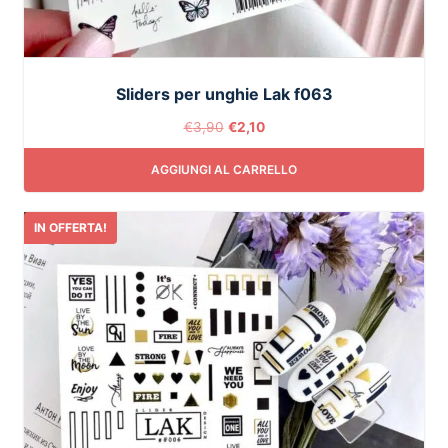
Sliders per unghie Lak f063
€
3,90
€
2,10
AGGIUNGI AL CARRELLO
IN OFFERTA!