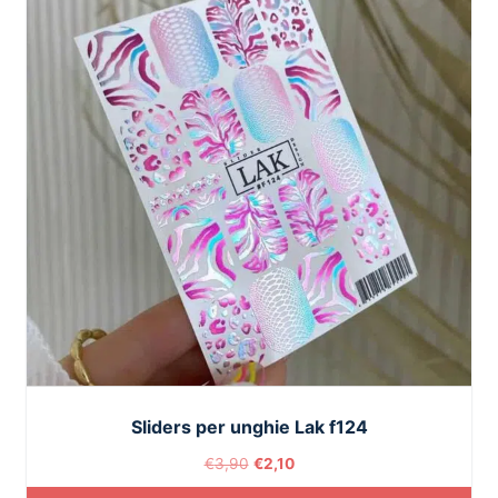
Sliders per unghie Lak f124
€
3,90
€
2,10