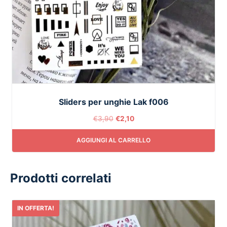
Sliders per unghie Lak f006
€
3,90
€
2,10
AGGIUNGI AL CARRELLO
Prodotti correlati
IN OFFERTA!