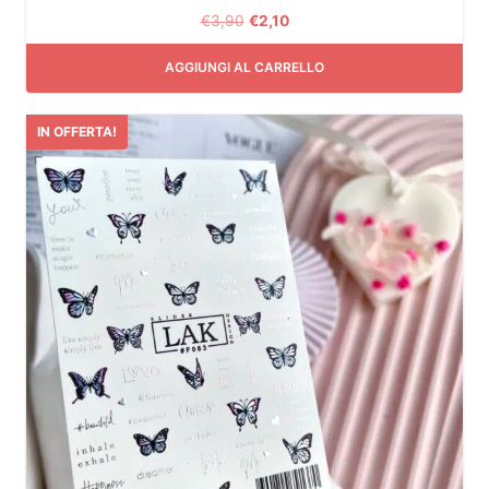
€
3,90
€
2,10
AGGIUNGI AL CARRELLO
IN OFFERTA!