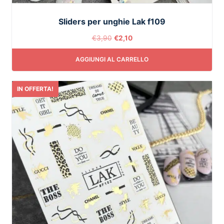
Sliders per unghie Lak f109
€
3,90
€
2,10
AGGIUNGI AL CARRELLO
IN OFFERTA!