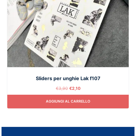
Sliders per unghie Lak f107
€
3,90
€
2,10
AGGIUNGI AL CARRELLO