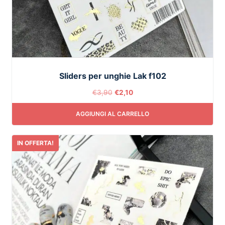
Sliders per unghie Lak f102
€
3,90
€
2,10
AGGIUNGI AL CARRELLO
IN OFFERTA!