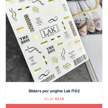
Sliders per unghie Lak f102
€
3,90
€
2,10