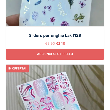
Sliders per unghie Lak f129
€
3,90
€
2,10
AGGIUNGI AL CARRELLO
IN OFFERTA!