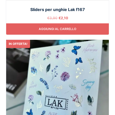
Sliders per unghie Lak f167
€
3,90
€
2,10
AGGIUNGI AL CARRELLO
IN OFFERTA!