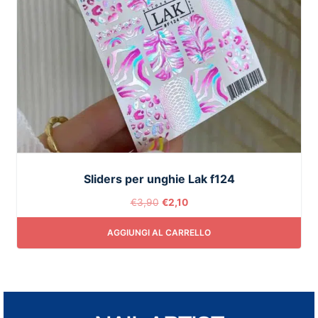
Sliders per unghie Lak f124
€
3,90
€
2,10
AGGIUNGI AL CARRELLO