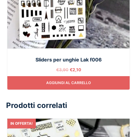
Sliders per unghie Lak f006
€
3,90
€
2,10
AGGIUNGI AL CARRELLO
Prodotti correlati
IN OFFERTA!