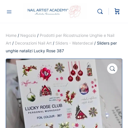
Home
/
Negozio
/
Prodotti per Ricostruzione Unghie e Nail
Art
/
Decorazioni Nail Art
/
Sliders - Waterdecal
/ Sliders per
unghie natalizi Lucky Rose 387
🔍