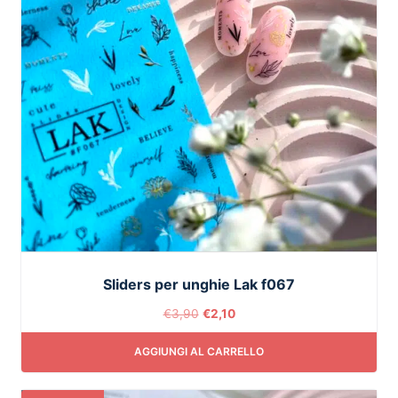
Sliders per unghie Lak f067
€
3,90
€
2,10
AGGIUNGI AL CARRELLO