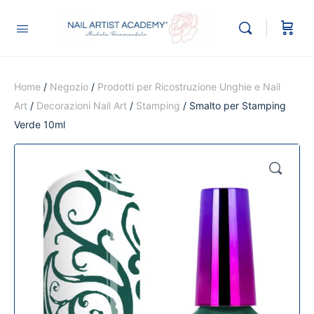
Home
/
Negozio
/
Prodotti per Ricostruzione Unghie e Nail
Art
/
Decorazioni Nail Art
/
Stamping
/ Smalto per Stamping
Verde 10ml
🔍