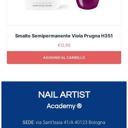
Smalto Semipermanente Viola Prugna H351
€
12,90
AGGIUNGI AL CARRELLO
NAIL ARTIST
Academy ®
SEDE:
via Sant’Isaia 41/A 40123 Bologna