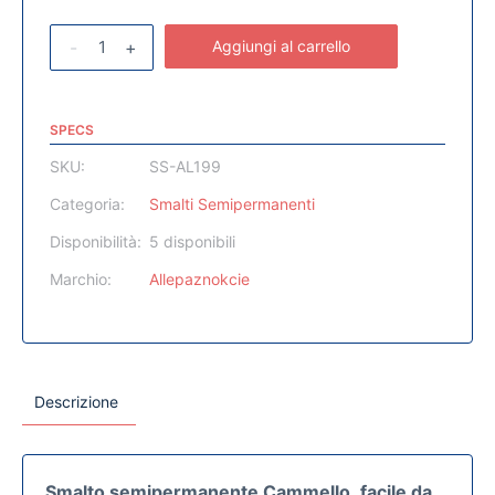
-
+
Aggiungi al carrello
SPECS
SKU:
SS-AL199
Categoria:
Smalti Semipermanenti
Disponibilità:
5 disponibili
Marchio:
Allepaznokcie
Descrizione
Smalto semipermanente Cammello
,
facile da