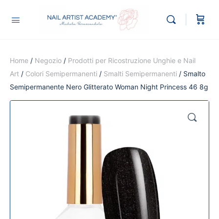
Home
/
Negozio
/
Prodotti per Ricostruzione Unghie e Nail
Art
/
Colori Semipermanenti
/
Smalti Semipermanenti
/ Smalto
Semipermanente Nero Glitterato Woman Night Princess 46 8g
🔍