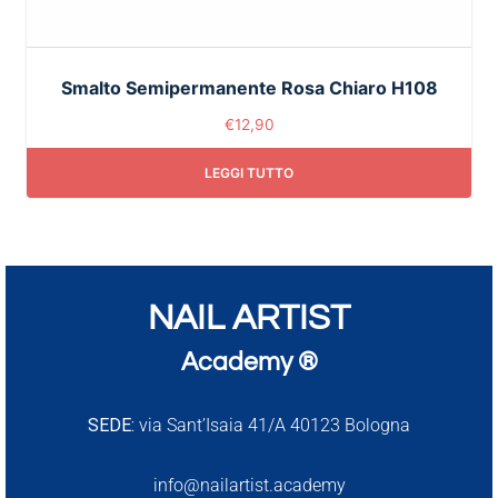
Smalto Semipermanente Rosa Chiaro H108
€
12,90
LEGGI TUTTO
NAIL ARTIST
Academy ®
SEDE:
via Sant’Isaia 41/A 40123 Bologna
info@nailartist.academy