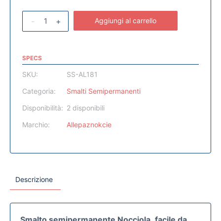
-
+
Aggiungi al carrello
SPECS
SKU:
SS-AL181
Categoria:
Smalti Semipermanenti
Disponibilità:
2 disponibili
Marchio:
Allepaznokcie
Descrizione
Smalto semipermanente Nocciola
,
facile da