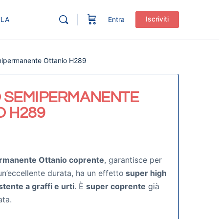
Iscriviti
ULA
Entra
mipermanente Ottanio H289
 SEMIPERMANENTE
O H289
rmanente Ottanio coprente
, garantisce per
n’eccellente durata, ha un effetto
super high
stente a graffi e urti
. È
super coprente
già
ata.