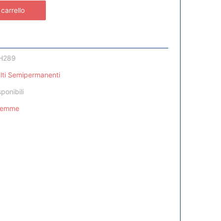
 carrello
H289
lti Semipermanenti
sponibili
Femme