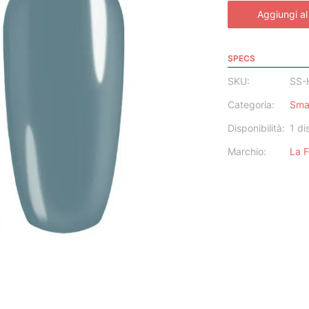
Aggiungi al
SPECS
SKU:
SS-
Categoria:
Sma
Disponibilità:
1 di
Marchio:
La 