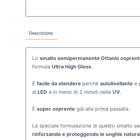
Descrizione
Lo
smalto semipermanente Ottanio copren
formula
Ultra High Gloss
.
È
facile da stendere
perché
autolivellante
e p
al
LED
e in meno di 2 minuti nelle
UV
.
È
super coprente
già alla prima passata.
La speciale formulazione di questo smalto sem
rinforzando e proteggendo le unghie natural