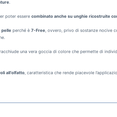
ature
.
per poter essere
combinato anche su unghie ricostruite con 
 pelle
perché è
7-Free
, ovvero, privo di sostanze nocive 
ne.
acchiude una vera goccia di colore che permette di individu
li all’olfatto
, caratteristica che rende piacevole l’applicazi