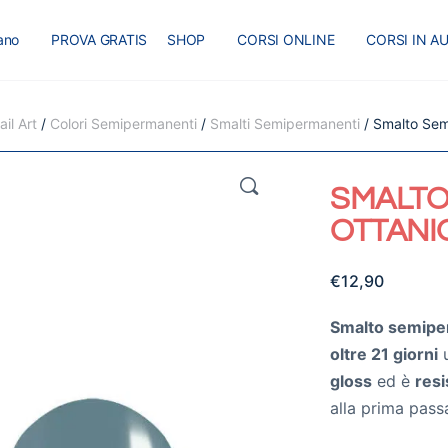
iano
PROVA GRATIS
SHOP
CORSI ONLINE
CORSI IN A
I
MASTER
BLOG
il Art
/
Colori Semipermanenti
/
Smalti Semipermanenti
/ Smalto Se
🔍
SMALTO
OTTANI
€
12,90
Smalto semipe
oltre 21 giorni
u
gloss
ed è
resi
alla prima pass