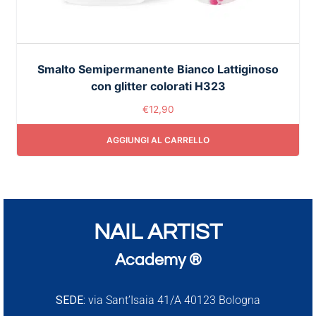
Smalto Semipermanente Bianco Lattiginoso
con glitter colorati H323
€
12,90
AGGIUNGI AL CARRELLO
NAIL ARTIST
Academy ®
SEDE:
via Sant’Isaia 41/A 40123 Bologna