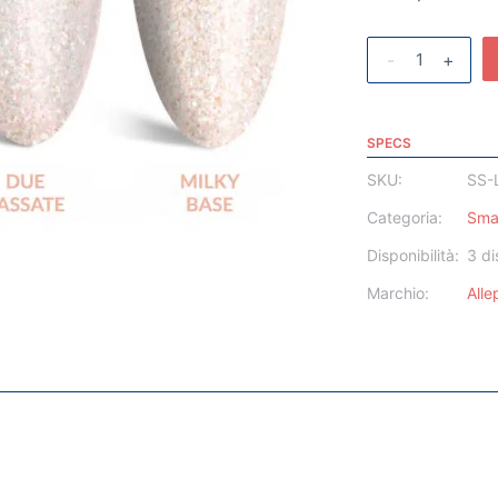
-
+
SPECS
SKU:
SS-
Categoria:
Sma
Disponibilità:
3 di
Marchio:
All