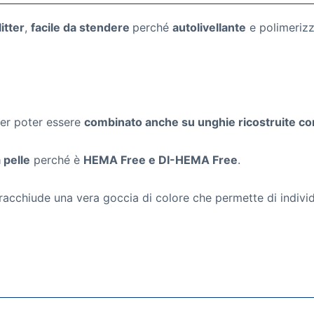
itter
,
facile da stendere
perché
autolivellante
e polimerizz
per poter essere
combinato anche su unghie ricostruite con 
 pelle
perché è
HEMA Free e DI-HEMA Free
.
acchiude una vera goccia di colore che permette di individu