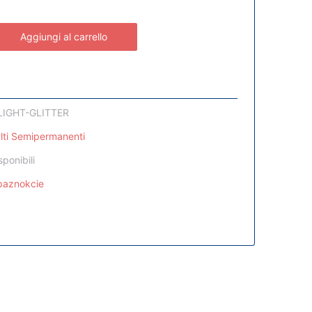
Aggiungi al carrello
LIGHT-GLITTER
lti Semipermanenti
sponibili
epaznokcie