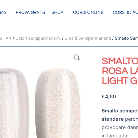
iano
PROVA GRATIS
SHOP
CORSI ONLINE
CORSI IN A
I
MASTER
BLOG
il Art
/
Colori Semipermanenti
/
Smalti Semipermanenti
/ Smalto Semi
🔍
SMALTO
ROSA L
LIGHT G
€
4,50
Smalto semiper
stendere
perc
provocare danni 
in lampada.