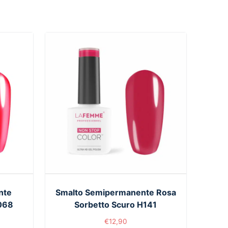
nte
Smalto Semipermanente Rosa
H068
Sorbetto Scuro H141
€
12,90