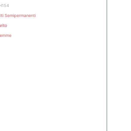
H154
lti Semipermanenti
rito
Femme