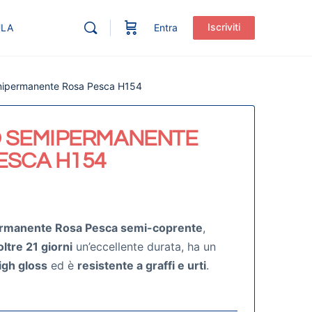
Iscriviti
ULA
Entra
mipermanente Rosa Pesca H154
 SEMIPERMANENTE
ESCA H154
rmanente Rosa Pesca semi-coprente
,
oltre 21 giorni
un’eccellente durata, ha un
igh gloss
ed è
resistente a graffi e urti
.