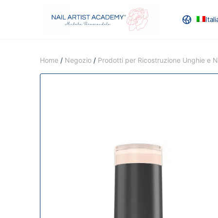
Ital
RECENSION
Home
/
Negozio
/
Prodotti per Ricostruzione Unghie e Na