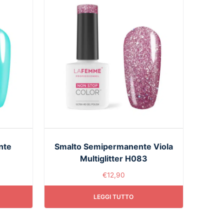
nte
Smalto Semipermanente Viola
Multiglitter H083
€
12,90
LEGGI TUTTO