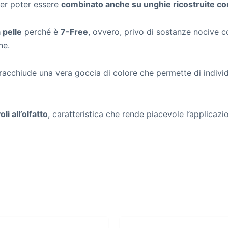
per poter essere
combinato anche su unghie ricostruite con 
 pelle
perché è
7-Free
, ovvero, privo di sostanze nocive 
ne.
acchiude una vera goccia di colore che permette di individu
li all’olfatto
, caratteristica che rende piacevole l’applicazi