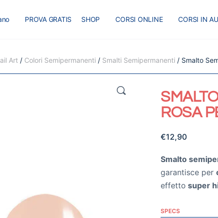
iano
PROVA GRATIS
SHOP
CORSI ONLINE
CORSI IN A
I
MASTER
BLOG
il Art
/
Colori Semipermanenti
/
Smalti Semipermanenti
/ Smalto Se
🔍
SMALTO
ROSA P
€
12,90
Smalto semipe
garantisce per
effetto
super h
SPECS