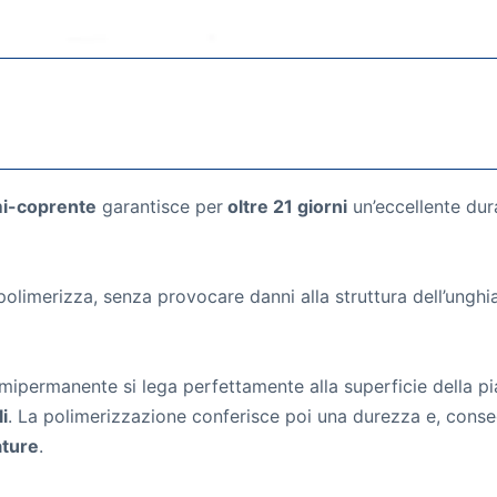
i-coprente
garantisce per
oltre 21 giorni
un’eccellente dur
olimerizza, senza provocare danni alla struttura dell’unghi
ipermanente si lega perfettamente alla superficie della pi
i
. La polimerizzazione conferisce poi una durezza e, cons
ature
.