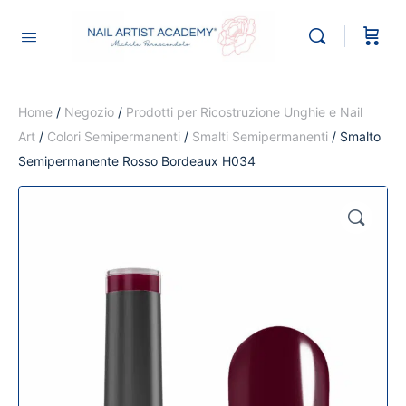
Home
/
Negozio
/
Prodotti per Ricostruzione Unghie e Nail
Art
/
Colori Semipermanenti
/
Smalti Semipermanenti
/ Smalto
Semipermanente Rosso Bordeaux H034
🔍