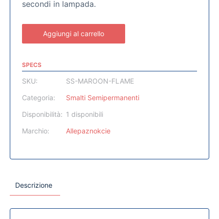
secondi in lampada.
Aggiungi al carrello
SPECS
SKU:
SS-MAROON-FLAME
Categoria:
Smalti Semipermanenti
Disponibilità:
1 disponibili
Marchio:
Allepaznokcie
Descrizione