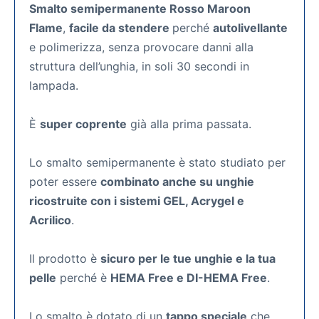
Smalto semipermanente Rosso Maroon
Flame
,
facile da stendere
perché
autolivellante
e polimerizza, senza provocare danni alla
struttura dell’unghia, in soli 30 secondi in
lampada.
È
super coprente
già alla prima passata.
Lo smalto semipermanente
è stato studiato per
poter essere
combinato anche su unghie
ricostruite con i sistemi GEL, Acrygel e
Acrilico
.
Il prodotto è
sicuro per le tue unghie e la tua
pelle
perché è
HEMA Free e DI-HEMA Free
.
Lo smalto è dotato di un
tappo speciale
che