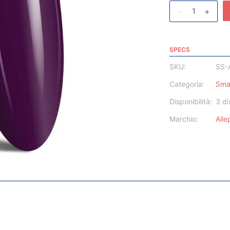
-
+
SPECS
SKU:
SS-
Categoria:
Sma
Disponibilità:
3 di
Marchio:
All