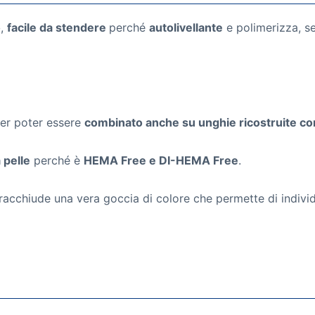
o
,
facile da stendere
perché
autolivellante
e polimerizza, se
per poter essere
combinato anche su unghie ricostruite con 
 pelle
perché è
HEMA Free e DI-HEMA Free
.
acchiude una vera goccia di colore che permette di individu