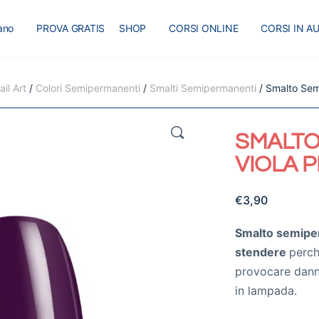
iano
PROVA GRATIS
SHOP
CORSI ONLINE
CORSI IN A
I
MASTER
BLOG
il Art
/
Colori Semipermanenti
/
Smalti Semipermanenti
/ Smalto Sem
🔍
SMALTO
VIOLA 
€
3,90
Smalto semipe
stendere
perc
provocare danni 
in lampada.