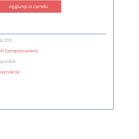
Aggiungi al carrello
AL205
lti Semipermanenti
sponibili
epaznokcie