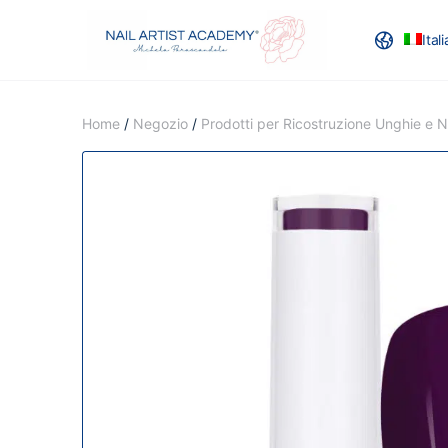
Ital
RECENSION
Home
/
Negozio
/
Prodotti per Ricostruzione Unghie e Na