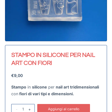
STAMPO IN SILICONE PER NAIL
ART CON FIORI
€
9,00
Stampo
in
silicone
per
nail art tridimensionali
con
fiori di vari tipi e dimensioni.
-
+
Aggiungi al carrello