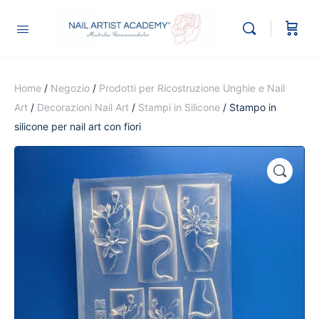
Home
/
Negozio
/
Prodotti per Ricostruzione Unghie e Nail
Art
/
Decorazioni Nail Art
/
Stampi in Silicone
/ Stampo in
silicone per nail art con fiori
🔍