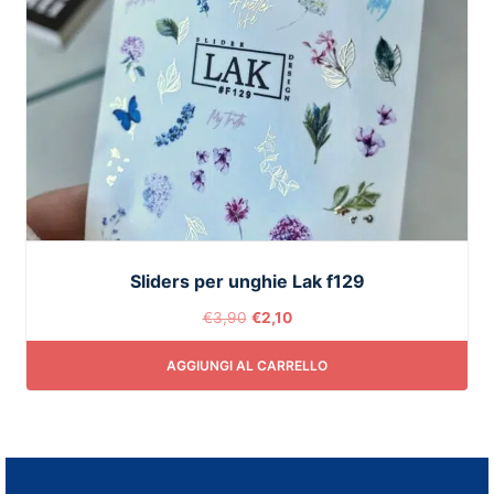
Sliders per unghie Lak f129
€
3,90
€
2,10
AGGIUNGI AL CARRELLO