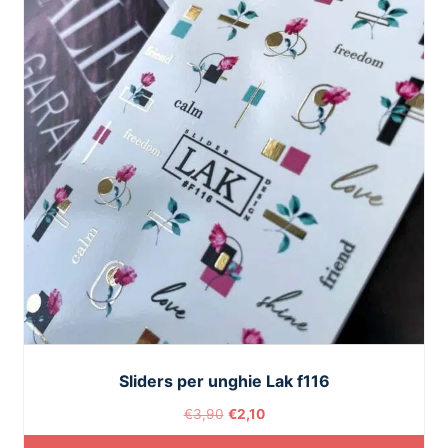
Sliders per unghie Lak f116
€
3,90
€
2,10