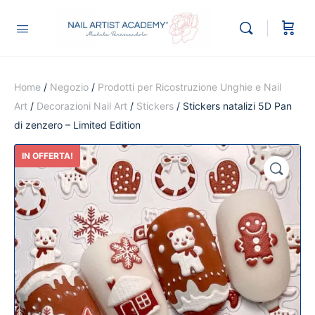
Home
/
Negozio
/
Prodotti per Ricostruzione Unghie e Nail
Art
/
Decorazioni Nail Art
/
Stickers
/ Stickers natalizi 5D Pan
di zenzero – Limited Edition
IN OFFERTA!
🔍