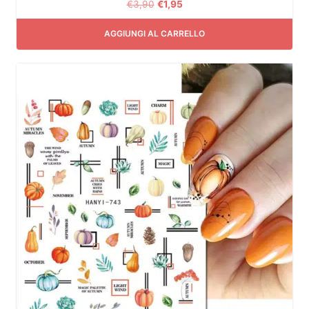
€
3,90
€
1,95
AGGIUNGI AL CARRELLO