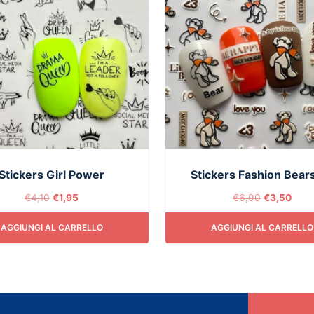
Stickers Girl Power
Stickers Fashion Bear
€
4,10
€
1,95
€
6,90
€
3,50
AGGIUNGI AL CARRELLO
AGGIUNGI AL CARRELLO