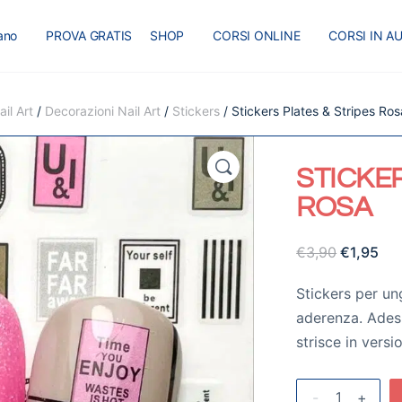
iano
PROVA GRATIS
SHOP
CORSI ONLINE
CORSI IN A
I
MASTER
BLOG
il Art
/
Decorazioni Nail Art
/
Stickers
/ Stickers Plates & Stripes Ros
🔍
STICKER
ROSA
€
3,90
€
1,95
Stickers per ung
aderenza. Adesi
strisce in versi
-
+