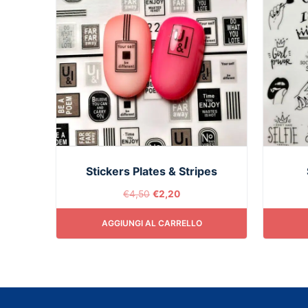
Stickers Plates & Stripes
€
4,50
€
2,20
AGGIUNGI AL CARRELLO