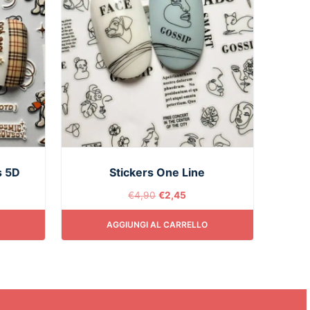
s 5D
Stickers One Line
€
4,90
€
2,45
AGGIUNGI AL CARRELLO