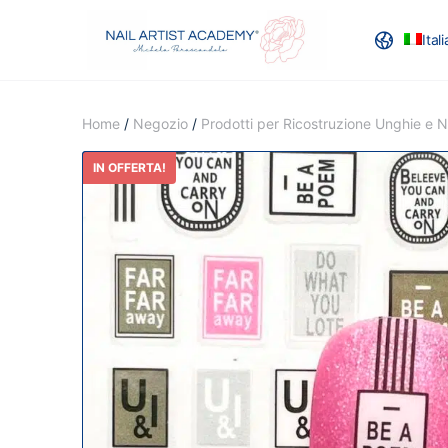
Ital
RECENSION
Home
/
Negozio
/
Prodotti per Ricostruzione Unghie e Na
IN OFFERTA!