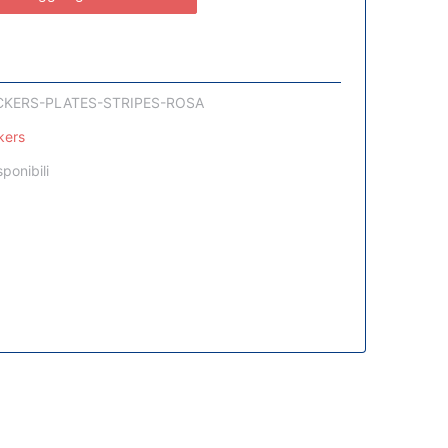
CKERS-PLATES-STRIPES-ROSA
kers
sponibili