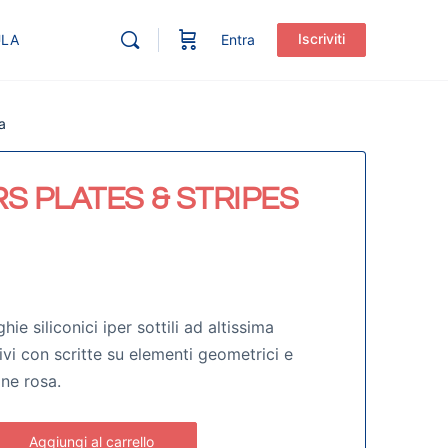
Iscriviti
ULA
Entra
a
S PLATES & STRIPES
hie siliconici iper sottili ad altissima
vi con scritte su elementi geometrici e
one rosa.
Aggiungi al carrello