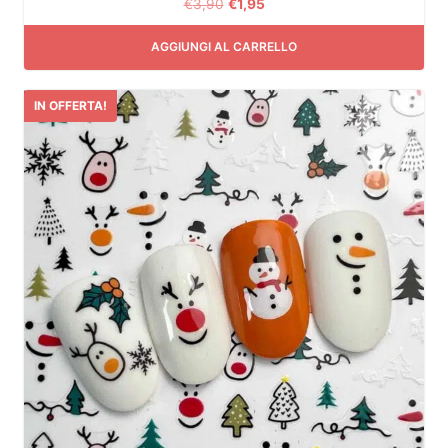
€
3,90
€
1,95
AGGIUNGI AL CARRELLO
IN OFFERTA!