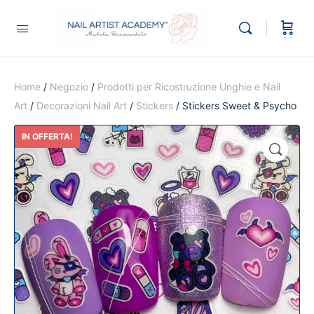
Home
/
Negozio
/
Prodotti per Ricostruzione Unghie e Nail
Art
/
Decorazioni Nail Art
/
Stickers
/ Stickers Sweet & Psycho
IN OFFERTA!
🔍