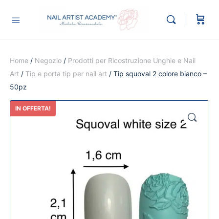
Home
/
Negozio
/
Prodotti per Ricostruzione Unghie e Nail
Art
/
Tip e porta tip per nail art
/ Tip squoval 2 colore bianco –
50pz
IN OFFERTA!
🔍