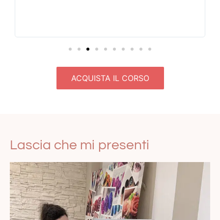
La CONSIGLIO CALDAMENTE!!! Rimasta soddisfatta infatti
ho già prenotato il prossimo corso😊
ACQUISTA IL CORSO
Lascia che mi presenti