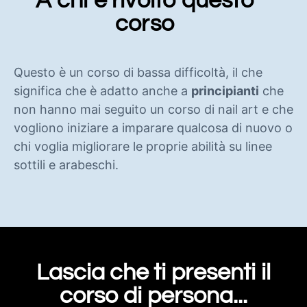
A chi è rivolto questo
corso
Questo è un corso di bassa difficoltà, il che
significa che è adatto anche a
principianti
che
non hanno mai seguito un corso di nail art e che
vogliono iniziare a imparare qualcosa di nuovo o
chi voglia migliorare le proprie abilità su linee
sottili e arabeschi.
Lascia che ti presenti il
corso di persona...