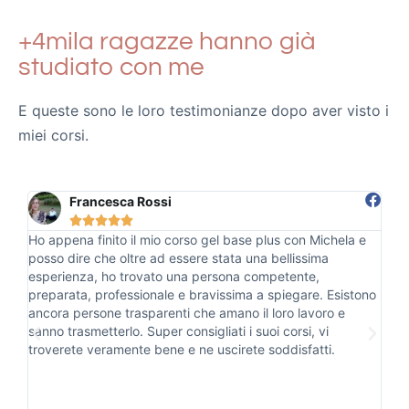
+4mila ragazze hanno già
studiato con me
E queste sono le loro testimonianze dopo aver visto i
miei corsi.
Alice Alvisi





e
Ho eseguito un corso base gel plus con Michela. Ne avevo
Ho 
già fatti due in passato ma non ero stata per niente
vi
soddisfatta. Piena di incertezze e delusione avevo paura
Mi
ono
di rimettermi in gioco perché pensavo che fossi io il
dan
problema e che non sarei mai stata in grado di potercela
fare. Michela in questi giorni mi ha insegnato tantissime
sfaccettature del mondo delle unghie che non avevo mai
visto prima! E ho capito quanto è importante affidarsi ad
una persona professionale e onesta!!! Ma non solo…
Michela è una persona estremamente dolce e disponibile!!!