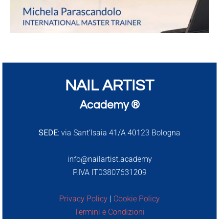
NAIL ARTIST
Academy ®
SEDE:
via Sant’Isaia 41/A 40123 Bologna
info@nailartist.academy
P.IVA IT03807631209
Privacy Policy
|
Cookie Policy
Termini e Condizioni