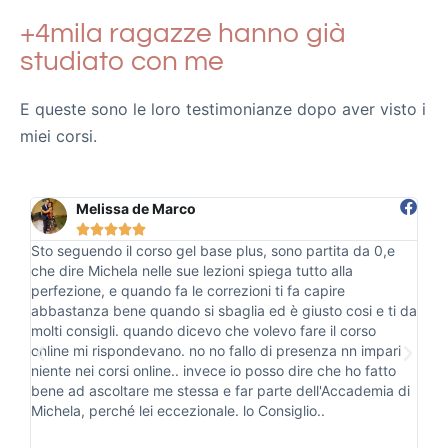
+4mila ragazze hanno già
studiato con me
E queste sono le loro testimonianze dopo aver visto i
miei corsi.
Francesca Rossi





Ho appena finito il mio corso gel base plus con Michela e
Ho
posso dire che oltre ad essere stata una bellissima
gi
esperienza, ho trovato una persona competente,
so
 da
preparata, professionale e bravissima a spiegare. Esistono
di
ancora persone trasparenti che amano il loro lavoro e
pr
i
sanno trasmetterlo. Super consigliati i suoi corsi, vi
fa
troverete veramente bene e ne uscirete soddisfatti.
sf
di
vi
un
Mi