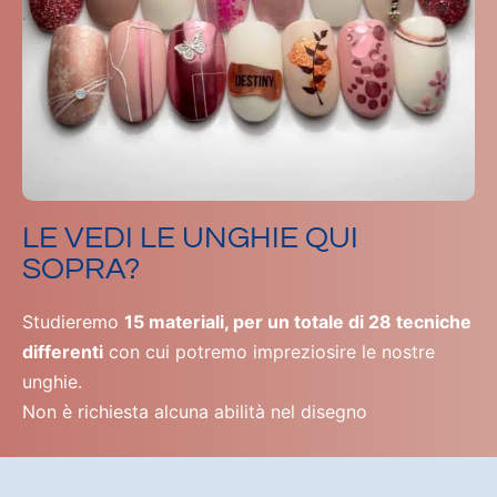
LE VEDI LE UNGHIE QUI
SOPRA?
Studieremo
15 materiali, per un totale di 28 tecniche
differenti
con cui potremo impreziosire le nostre
unghie.
Non è richiesta alcuna abilità nel disegno