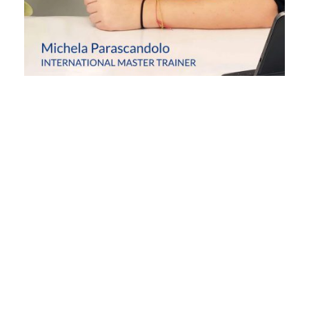
NAIL ARTIST
Academy ®
SEDE:
via Sant’Isaia 41/A 40123 Bologna
info@nailartist.academy
P.IVA IT03807631209