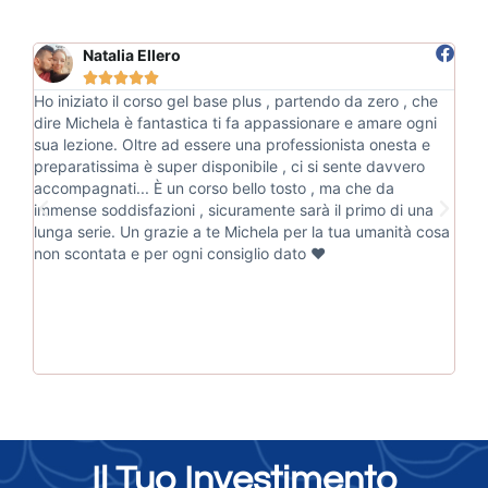
Natalia Ellero





Ho iniziato il corso gel base plus , partendo da zero , che
Sto 
dire Michela è fantastica ti fa appassionare e amare ogni
che 
sua lezione. Oltre ad essere una professionista onesta e
perf
preparatissima è super disponibile , ci si sente davvero
abba
accompagnati... È un corso bello tosto , ma che da
da m
immense soddisfazioni , sicuramente sarà il primo di una
onli
lunga serie. Un grazie a te Michela per la tua umanità cosa
nien
non scontata e per ogni consiglio dato ❤️
bene
Mich
Il Tuo Investimento