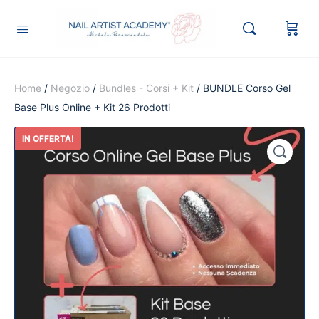
Home
/
Negozio
/
Bundles - Corsi + Kit
/ BUNDLE Corso Gel
Base Plus Online + Kit 26 Prodotti
IN OFFERTA!
🔍