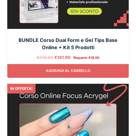
BUNDLE Corso Dual Form e Gel Tips Base
Online + Kit 5 Prodotti
€
179,90
€
161,90
Risparmi
€
18,00
AGGIUNGI AL CARRELLO
IN OFFERTA!