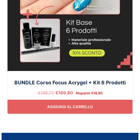
BUNDLE Corso Focus Acrygel + Kit 6 Prodotti
€
188,70
€
169,80
Risparmi
€
18,90
AGGIUNGI AL CARRELLO