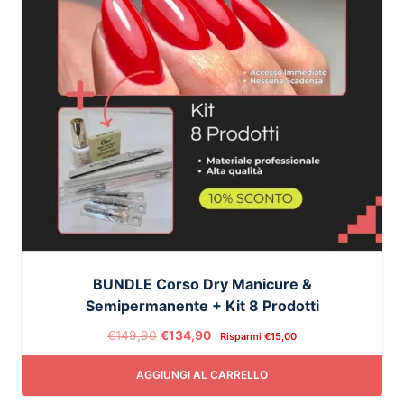
BUNDLE Corso Dry Manicure &
Semipermanente + Kit 8 Prodotti
€
149,90
€
134,90
Risparmi
€
15,00
AGGIUNGI AL CARRELLO