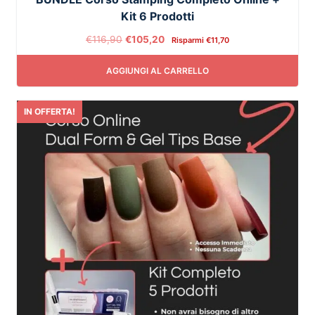
Kit 6 Prodotti
€
116,90
€
105,20
Risparmi
€
11,70
AGGIUNGI AL CARRELLO
IN OFFERTA!