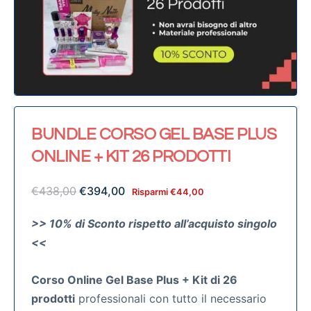
BUNDLE CORSO GEL BASE PLUS
ONLINE + KIT 26 PRODOTTI
€
438,00
€
394,00
Risparmi
€
44,00
>> 10% di Sconto rispetto all’acquisto singolo
<<
Corso Online Gel Base Plus + Kit di 26
prodotti
professionali con tutto il necessario