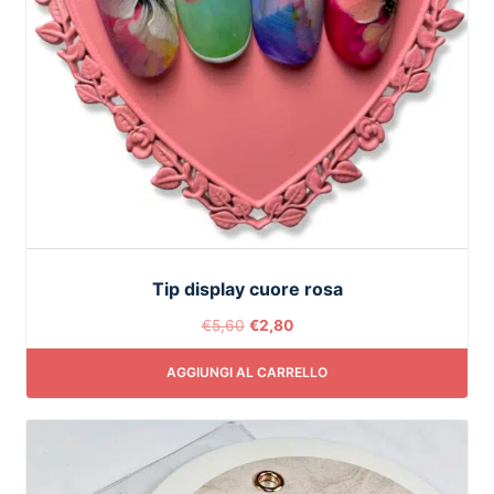
Tip display cuore rosa
€
5,60
€
2,80
AGGIUNGI AL CARRELLO