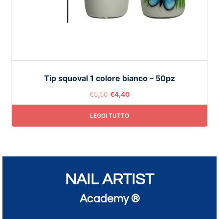
Tip squoval 1 colore bianco – 50pz
€
5,50
€
4,40
LEGGI TUTTO
NAIL ARTIST
Academy ®